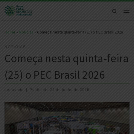
Skip to content
Search
Me
Home
»
Noticias
»
Começa nesta quinta-feira (25) o PEC Brasil 2026
NOTICIAS
Começa nesta quinta-feira
(25) o PEC Brasil 2026
por
admin
|
Publicado
24 de junho de 2026