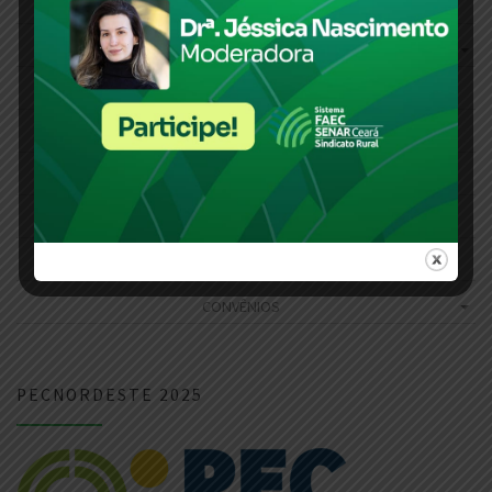
NOTICIAS
PUBLICAÇÕES
CNA
CONTATO
VÍDEOS
SALA DE IMPRENSA
CONTRATAÇÃO DIRETA – FAEC
CONVÊNIOS
PECNORDESTE 2025