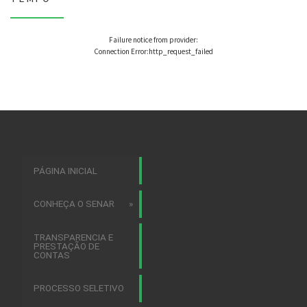
Failure notice from provider:
Connection Error:http_request_failed
PÁGINA INICIAL
CONHEÇA O SENAR
TRANSPARENCIA E
PRESTAÇÃO DE
CONTAS
PROCESSO SELETIVO